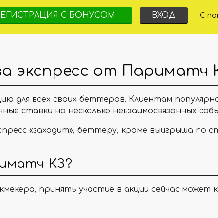
 РЕГИСТРАЦИЯ С БОНУСОМ
ВХОД
С по
за экспресс от Париматч 
цию для всех своих беттеров. Клиентам популяр
нные ставки на несколько невзаимосвязанных соб
спресс «заходит», беттеру, кроме выигрыша по с
риматч КЗ?
кмекера, принять участие в акции сейчас может 