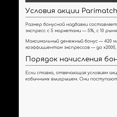
Условия акции Parimatch
Размер бонусной надбавки составляет 
экспресс с 5 маркетами — 5%, с 10 рын
Максимальный денежный бонус — 420 мл
коэффициентам экспрессов — до х2000,
Порядок начисления бо
Если ставка, отвечающая условиям ак
«обычным» выигрышем. Они поступают