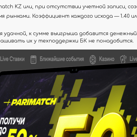
match KZ или, при отсутствии учетной записи, соз
я рынками. Коэффициент каждого исхода — 1.40 ил
 удачной, к сумме выигрыша добавится денежный
ашивать их у техподдержки БК не понадобится.